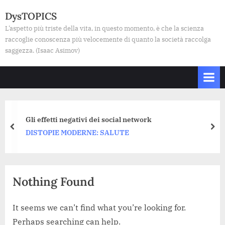
Skip
DysTOPICS
to
L’aspetto più triste della vita, in questo momento, è che la scienza
content
raccoglie conoscenza più velocemente di quanto la società raccolga
saggezza. (Isaac Asimov)
Gli effetti negativi dei social network
prev
nex
DISTOPIE MODERNE: SALUTE
Nothing Found
It seems we can’t find what you’re looking for.
Perhaps searching can help.