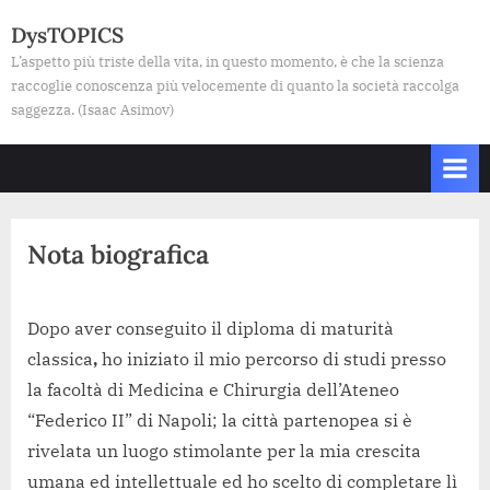
Skip
DysTOPICS
to
L’aspetto più triste della vita, in questo momento, è che la scienza
content
raccoglie conoscenza più velocemente di quanto la società raccolga
saggezza. (Isaac Asimov)
Nota biografica
Dopo aver conseguito il diploma di maturità
classica
,
ho iniziato il mio percorso di studi presso
la facoltà di Medicina e Chirurgia dell’Ateneo
“Federico II” di Napoli; la città partenopea si è
rivelata un luogo stimolante per la mia crescita
umana ed intellettuale ed ho scelto di completare lì